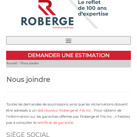
PRODUITS
TROUVEZ UN DÉTAILLANT
NOUVELLES
DEMANDER UNE ESTIMATION
PERFORMANCE ET CERTIFICATION
NOUS JOINDRE
Accueil
> Nous joindre
INSTALLATION
CARRIÈRES
À PROPOS DE NOUS
Nous joindre
Toutes les demandes de soumissions ainsi que les réclamations doivent
être adressés à un
distributeur Roberge et Fils Inc.
. Pour obtenir de
l'information sur les garanties offertes par Roberge et Fils Inc., n'hésitez
pas à consulter le
certificat de garantie
.
SIÈGE SOCIAL