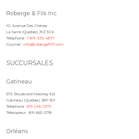
Roberge & Fils Inc.
10, Avenue Des Chênes
La Sarre (Québec) J9Z 3C6
Téléphone :
1-819-333-4877
Courriel :
info@roberge1917.com
SUCCURSALES
Gatineau
573, Boulevard Maloney Est
Gatineau (Québec) J8P 1E9
Téléphone :
819 246-0375
Télécopieur : 819 663-2178
Orléans