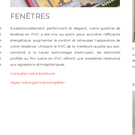
FENÊTRES
é
Exceptionnellement performant et élégant, notre système de
t
fenêtres en PVC a été mis au point pour accroître l'efficacité
e
énergétique, augmenter le confort et rehausser l'apparence de
e
votre résidence. Utilisant le PVC de la meilleure qualité qui soit,
I
e
combiné à la haute technologie d'extrusion, les distinctifs
u
t
profilés au fini lustré en PVC offrent une excellente résistance
d
e
aux agressions atmosphériques.
n
Consultez notre brochure
Voyez notre gamme complète>
M