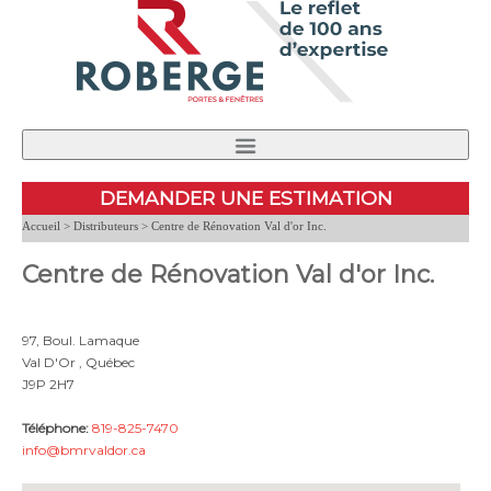
PRODUITS
TROUVEZ UN DÉTAILLANT
NOUVELLES
DEMANDER UNE ESTIMATION
PERFORMANCE ET CERTIFICATION
NOUS JOINDRE
Accueil
>
Distributeurs
> Centre de Rénovation Val d'or Inc.
Centre de Rénovation Val d'or Inc.
INSTALLATION
CARRIÈRES
À PROPOS DE NOUS
97, Boul. Lamaque
Val D'Or , Québec
J9P 2H7
Téléphone:
819-825-7470
info@bmrvaldor.ca