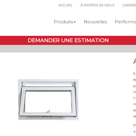
ACCUEIL
À PROPOS DE NOUS
CARRIÈ
Produits
Nouvelles
Performan
DEMANDER UNE ESTIMATION
E
f
p
l
l
m
l
o
P
4