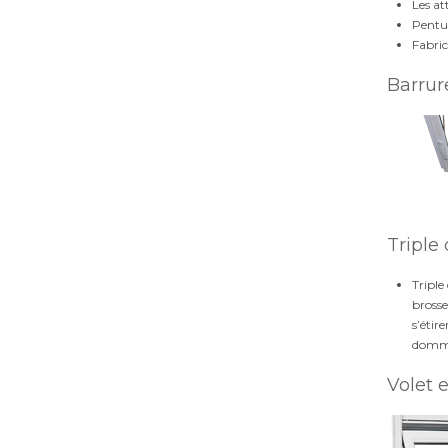
Les at
Pentur
Fabric
Barrur
Triple
Triple
brosse
s’étir
domma
Volet 