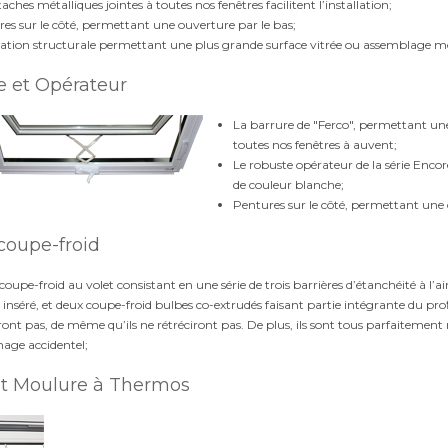
taches métalliques jointes à toutes nos fenêtres facilitent l’installation;
es sur le côté, permettant une ouverture par le bas;
ation structurale permettant une plus grande surface vitrée ou assemblage m
e et Opérateur
La barrure de "Ferco", permettant une
toutes nos fenêtres à auvent;
Le robuste opérateur de la série Enco
de couleur blanche;
Pentures sur le côté, permettant une 
 coupe-froid
 coupe-froid au volet consistant en une série de trois barrières d’étanchéité à l’air 
 inséré, et deux coupe-froid bulbes co-extrudés faisant partie intégrante du prof
eront pas, de même qu’ils ne rétréciront pas. De plus, ils sont tous parfaitemen
ge accidentel;
et Moulure à Thermos