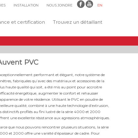
RES
INSTALLATION
NOUS JOINDRE
EN
ce et certification
Trouvez un détaillant
Auvent PVC
xceptionnellement performant et élégant, notre système de
enêtres, fabriquées qu’avec des matériaux et accessoires de la
lus haute qualité qui soit, a été mis au point pour accroitre
’efficacité énergétique, augmenter le confort et rehausser
’apparence de votre résidence. Utilisant le PVC en poudre de
eilleure qualité, combiné à une haute technologie d’extrusion,
es distinctifs profilés au fini lustré de la série 4000 et 2000
ffrent une excellente résistance aux agressions atmosphériques.
arce que nous pouvons rencontrer plusieurs situations, la série
000 et 2000 offre une variété d’épaisseur de cadre. Pour