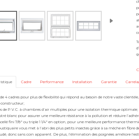
c
p
p
a
a
c
T
d
q
C
istique
Cadre
Performance
Installation
Garantie
Carrela
de 4 cadres pour plus de flexibilité qui répond au besoin de notre vaste clientè
-constructeur;
és de P.V.C. à chambres d’air multiples pour une isolation thermique optimale;
ustré blanc pour assurer une meilleure résistance à la pollution et réduire l’adhé
scellé fini 7/8" ou triple 1 1/4" en option, pour une meilleure performance therm
stiquaire vous met à l’abri des plus petits insectes grâce à sa mèche en fibre
udé, donc sans coin apparent. De plus, l’élimination des poignées améliore l’esth