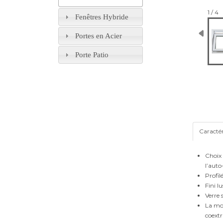
1 / 4
Fenêtres Hybride
Portes en Acier
Porte Patio
Caractér
Choix 
l’auto
Profil
Fini l
Verre 
La mou
coextr