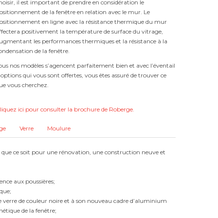
hoisir, il est important de prendre en considération le
ositionnement de la fenêtre en relation avec le mur. Le
ositionnement en ligne avec la résistance thermique du mur
ffectera positivement la température de surface du vitrage,
ugmentant les performances thermiques et la résistance à la
ondensation de la fenêtre.
ous nos modèles s’agencent parfaitement bien et avec l’éventail
’options qui vous sont offertes, vous êtes assuré de trouver ce
ue vous cherchez.
liquez ici pour consulter la brochure de Roberge.
ge
Verre
Moulure
le, que ce soit pour une rénovation, une construction neuve et
rence aux poussières;
ique;
 de verre de couleur noire et à son nouveau cadre d’aluminium
étique de la fenêtre;